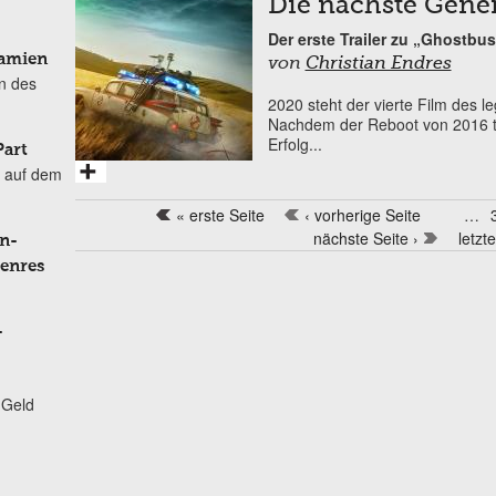
Die nächste Gener
Der erste Trailer zu „Ghostbust
Damien
von
Christian Endres
n des
2020 steht der vierte Film des 
Nachdem der Reboot von 2016 tro
Erfolg...
Part
 auf dem
« erste Seite
‹ vorherige Seite
…
Seiten
nächste Seite ›
letzt
n-
Genres
-
 Geld