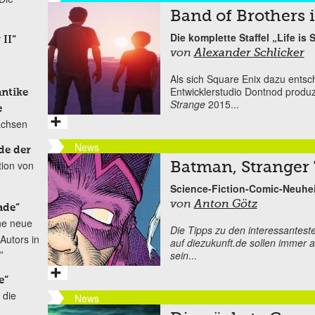
Band of Brothers
Die komplette Staffel „Life is 
 II“
von
Alexander Schlicker
Als sich Square Enix dazu entsc
Entwicklerstudio Dontnod produ
antike
Strange
2015...
e
achsen
News
de der
tion von
Batman, Stranger
Science-Fiction-Comic-Neuhe
von
Anton Götz
ade“
ne neue
Die Tipps zu den interessantes
Autors in
auf diezukunft.de sollen immer a
“
sein
...
e“
 die
News