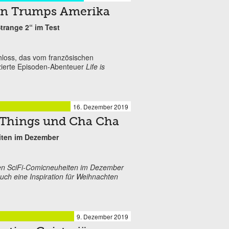
 in Trumps Amerika
Strange 2“ im Test
hloss, das vom französischen
zierte Episoden-Abenteuer
Life is
16. Dezember 2019
 Things und Cha Cha
iten im Dezember
ten SciFi-Comicneuheiten im Dezember
uch eine Inspiration für Weihnachten
9. Dezember 2019