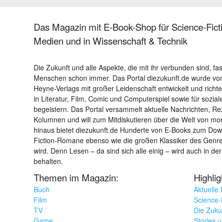
Das Magazin mit E-Book-Shop für Science-Ficti
Medien und in Wissenschaft & Technik
Die Zukunft und alle Aspekte, die mit ihr verbunden sind, fa
Menschen schon immer. Das Portal diezukunft.de wurde von
Heyne-Verlags mit großer Leidenschaft entwickelt und richtet 
in Literatur, Film, Comic und Computerspiel sowie für sozia
begeistern. Das Portal versammelt aktuelle Nachrichten, R
Kolumnen und will zum Mitdiskutieren über die Welt von m
hinaus bietet diezukunft.de Hunderte von E-Books zum Down
Fiction-Romane ebenso wie die großen Klassiker des Genres 
wird. Denn Lesen – da sind sich alle einig – wird auch in der
behalten.
Themen im Magazin:
Highli
Buch
Aktuelle
Film
Science-F
TV
Die Zuku
Game
Stories 