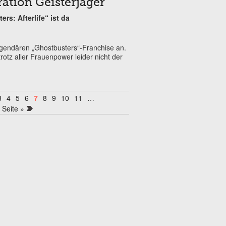
ation Geisterjäger
ers: Afterlife“ ist da
legendären „Ghostbusters“-Franchise an.
tz aller Frauenpower leider nicht der
3
4
5
6
7
8
9
10
11
…
e Seite »