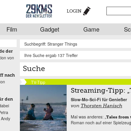
LOGIN
Film
Gadget
Game
Sc
Suchbegriff: Stranger Things
de der
Ihre Suche ergab 137 Treffer
tion von
Suche
ff nach
ion
TV-Tipp
Streaming-Tipp: „
Slow-Mo-Sci-Fi für Genießer
ür den
dabei
von
Thorsten Hanisch
Petra
Mal was anderes: „
Tales from 
n Andy
Roman noch auf einer Spielzeug