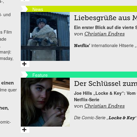
-,
News
i- und
Liebesgrüße aus 
Ein erster Blick auf die vierte
s Film
von
Christian Endres
lade
internationale Hitserie „
,
Netflix’
manji:
omsday,
Feature
Der Schlüssel zu
 einen
ilme quer
Joe Hills „Locke & Key“: Vom
Netflix-Serie
von
Christian Endres
hen,
Die Comic-Serie „
“
Locke & Key
Comic-