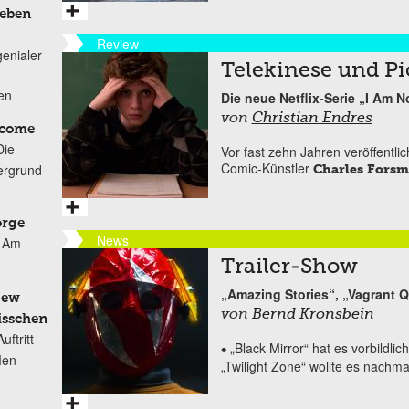
Leben
Review
genialer
Telekinese und Pi
ten
Die neue Netflix-Serie „I Am 
von
Christian Endres
lcome
Die
Vor fast zehn Jahren veröffentli
Comic-Künstler
ergrund
Charles Fors
orge
News
Am
Trailer-Show
„Amazing Stories“, „Vagrant 
New
von
Bernd Kronsbein
isschen
ftritt
„Black Mirror“ hat es vorbildli
•
Men-
„Twilight Zone“ wollte es nachm