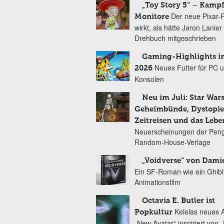
„Toy Story 5“ – Kamp
Der neue Pixar-
Monitore
wirkt, als hätte Jaron Lanie
Drehbuch mitgeschrieben
Gaming-Highlights im
Neues Futter für PC 
2026
Konsolen
Neu im Juli: Star Wars
Geheimbünde, Dystopien
Zeitreisen und das Lebe
Neuerscheinungen der Peng
Random-House-Verlage
„Voidverse“ von Dami
Ein SF-Roman wie ein Ghibl
Animationsfilm
Octavia E. Butler ist
Kelelas neues 
Popkultur
„New Avatar“ inspiriert von 