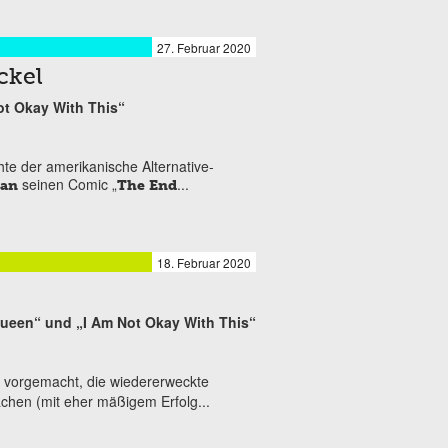
27. Februar 2020
ckel
Not Okay With This“
chte der amerikanische Alternative-
seinen Comic „
...
man
The End
18. Februar 2020
Queen“ und „I Am Not Okay With This“
ch vorgemacht, die wiedererweckte
achen (mit eher mäßigem Erfolg...