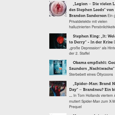
„Legion – Die vielen 
des Stephen Leeds“ von
Ein 
Brandon Sanderson
Privatdetektiv mit vielen
halluzinierten Persönlichkei
Stephen King: „It: We
to Derry“ - In der Krise
„große Depression“ als Hint
der 2. Staffel
Obama empfiehlt: Ge
Saunders „Nachtwache“
Sterbebett eines Öltycoons
„Spider-Man: Brand 
Day“ – Brandneu? Ein b
In Tom Hollands viertem Au
…
mutiert Spider-Man zum X-
Prequel