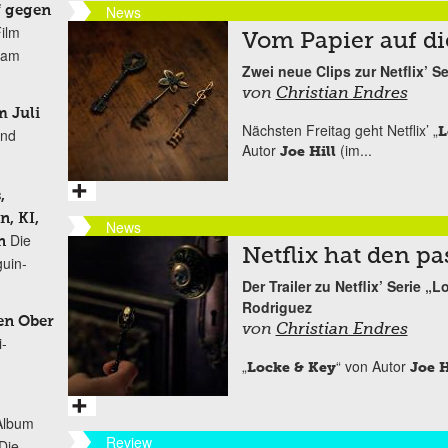
News
f gegen
Film
Vom Papier auf di
r am
Zwei neue Clips zur Netflix’ S
von
Christian Endres
 Juli
Nächsten Freitag geht Netflix’ „
L
und
Autor
(im...
Joe Hill
,
, KI,
News
Die
n
Netflix hat den p
uin-
Der Trailer zu Netflix’ Serie 
Rodriguez
en Ober
von
Christian Endres
i-
„
“ von Autor
Locke & Key
Joe H
Album
Review
„Die