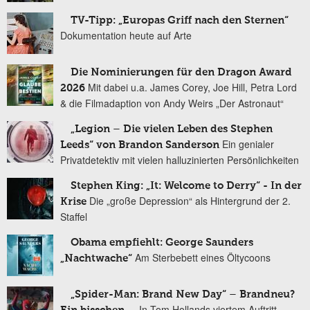
TV-Tipp: „Europas Griff nach den Sternen“
Dokumentation heute auf Arte
Die Nominierungen für den Dragon Award
Mit dabei u.a. James Corey, Joe Hill, Petra Lord
2026
& die Filmadaption von Andy Weirs „Der Astronaut“
„Legion – Die vielen Leben des Stephen
Ein genialer
Leeds“ von Brandon Sanderson
Privatdetektiv mit vielen halluzinierten Persönlichkeiten
Stephen King: „It: Welcome to Derry“ - In der
Die „große Depression“ als Hintergrund der 2.
Krise
Staffel
Obama empfiehlt: George Saunders
Am Sterbebett eines Öltycoons
„Nachtwache“
„Spider-Man: Brand New Day“ – Brandneu?
In Tom Hollands viertem Auftritt