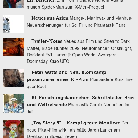
Ein bisschen …
mutiert Spider-Man zum X-Men-Prequel
Manga-, Manhwa- und Manhua-
Neues aus Asien
Neuerscheinungen für Sci-Fi- und Phantastik-Fans
Neues aus Film und Stream: Dark
Trailer-Notes
Matter, Blade Runner 2099, Neuromancer, Onslaught,
Resident Evil, Jumanji: Open World, Avengers:
Doomsday, Ciao UFO
Peter Watts und Neill Blomkamp
Plus andere Kurzfilme
präsentieren einen KI-Film
quer Beet
KI-Forschungskaninchen, Schriftsteller-Bros
Phantastik-Comic-Neuheiten im
und Weltreisende
Juli
Der
„Toy Story 5“ – Kampf gegen Monitore
neue Pixar-Film wirkt, als hätte Jaron Lanier am
Drehbuch mitgeschrieben