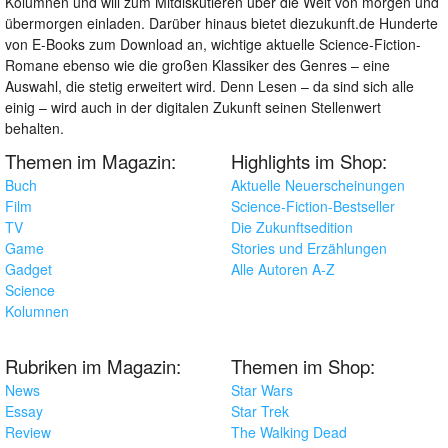
Kolumnen und will zum Mitdiskutieren über die Welt von morgen und
übermorgen einladen. Darüber hinaus bietet diezukunft.de Hunderte
von E-Books zum Download an, wichtige aktuelle Science-Fiction-
Romane ebenso wie die großen Klassiker des Genres – eine
Auswahl, die stetig erweitert wird. Denn Lesen – da sind sich alle
einig – wird auch in der digitalen Zukunft seinen Stellenwert
behalten.
Themen im Magazin:
Highlights im Shop:
Buch
Aktuelle Neuerscheinungen
Film
Science-Fiction-Bestseller
TV
Die Zukunftsedition
Game
Stories und Erzählungen
Gadget
Alle Autoren A-Z
Science
Kolumnen
Rubriken im Magazin:
Themen im Shop:
News
Star Wars
Essay
Star Trek
Review
The Walking Dead