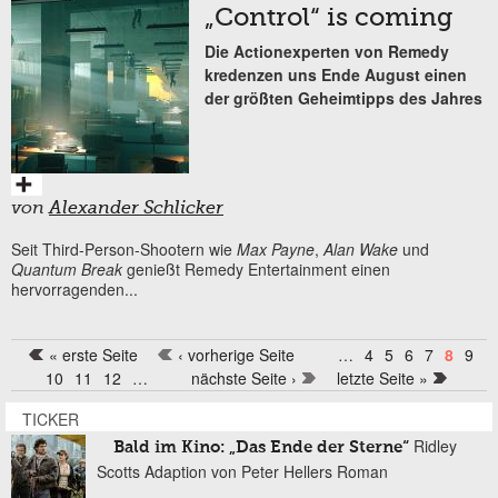
„Control“ is coming
Die Actionexperten von Remedy
kredenzen uns Ende August einen
der größten Geheimtipps des Jahres
von
Alexander Schlicker
Seit Third-Person-Shootern wie
Max Payne
,
Alan Wake
und
Quantum Break
genießt Remedy Entertainment einen
hervorragenden...
« erste Seite
‹ vorherige Seite
…
4
5
6
7
8
9
Seiten
10
11
12
…
nächste Seite ›
letzte Seite »
TICKER
Ridley
Bald im Kino: „Das Ende der Sterne“
Scotts Adaption von Peter Hellers Roman