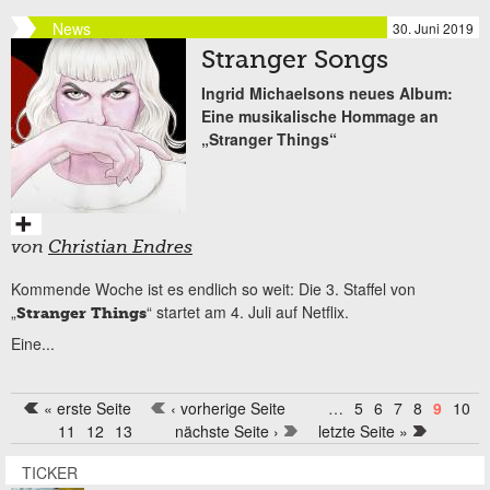
News
30. Juni 2019
Stranger Songs
Ingrid Michaelsons neues Album:
Eine musikalische Hommage an
„Stranger Things“
von
Christian Endres
Kommende Woche ist es endlich so weit: Die 3. Staffel von
„
“ startet am 4. Juli auf Netflix.
Stranger Things
Eine...
« erste Seite
‹ vorherige Seite
…
5
6
7
8
9
10
Seiten
11
12
13
nächste Seite ›
letzte Seite »
TICKER