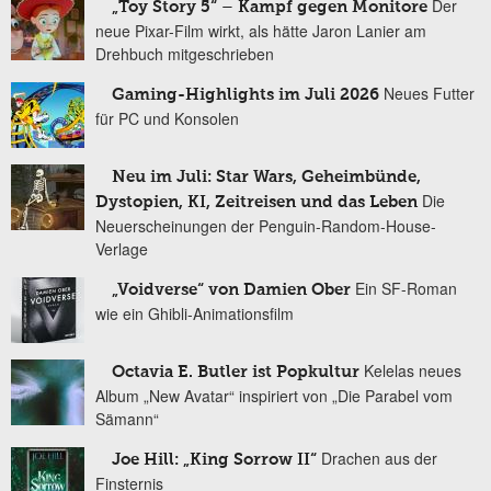
Der
„Toy Story 5“ – Kampf gegen Monitore
neue Pixar-Film wirkt, als hätte Jaron Lanier am
Drehbuch mitgeschrieben
Neues Futter
Gaming-Highlights im Juli 2026
für PC und Konsolen
Neu im Juli: Star Wars, Geheimbünde,
Die
Dystopien, KI, Zeitreisen und das Leben
Neuerscheinungen der Penguin-Random-House-
Verlage
Ein SF-Roman
„Voidverse“ von Damien Ober
wie ein Ghibli-Animationsfilm
Kelelas neues
Octavia E. Butler ist Popkultur
Album „New Avatar“ inspiriert von „Die Parabel vom
Sämann“
Drachen aus der
Joe Hill: „King Sorrow II“
Finsternis