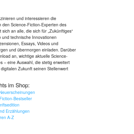
szinieren und interessieren die
 den Science-Fiction-Experten des
sich an alle, die sich für „Zukünftiges“
le und technische Innovationen
ezensionen, Essays, Videos und
orgen und übermorgen einladen. Darüber
load an, wichtige aktuelle Science-
– eine Auswahl, die stetig erweitert
 digitalen Zukunft seinen Stellenwert
ghts im Shop:
 Neuerscheinungen
iction-Bestseller
nftsedition
und Erzählungen
oren A-Z