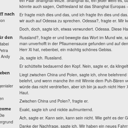
ein Paar Shanghai-Witze. Shanghai ist, ein jeder weiß es, 
könnte auch sagen, Ostfriesland ist das Shanghai Europas –
Er fragte mich dies und das, und ich fragte ihn dies und das
ff nach
ion
wir auch auf Odessa zu sprechen. Odessa?, fragte er. Mir ke
Doch, doch, sagte ich, etwas verwundert. Odessa. Diese Ha
Russland?, fragte er und bewegte das Wort im Mund wie, sag
ür den
man unverhofft in der Pflaumensauce gefunden und auf de
dabei
Herr Xi hat, nebenbei, ein mächtig schönes Gebiss.
Petra
n Andy
Ja, sagte ich. Russland.
Er schüttelte bedauernd den Kopf. Nein, sagte er, da klingelt
Leben
Liegt zwischen China und Polen, sagte ich, ohne belehrend k
belehrt, und wenn manche ihn mit Winnie dem Puh-Bären ver
genialer
würde das nicht verdrießen, aber ich bin ja auch nicht Herr 
Haut.
ten
Zwischen China und Polen?, fragte er.
Exakt, sagte ich und nickte aufmunternd.
lcome
Die
Ach, sagte er. Kann sein, kann sein nicht. Wie geht es der G
ergrund
Danke der Nachfrage, sagte ich. Wir haben ein neues Fahrr