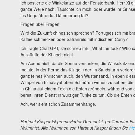
Ich postierte die Winkekatze auf der Fensterbank. Herr Xi g
ganze Weile nach. Täuschte ich mich, oder wurde ihr Grinsen
ins Ungefähre der Dämmerung tat?
Fragen über Fragen.
Wird die Zukunft chinesisch sprechen? Portugiesisch mit br
Kaffee schmecken oder Safranreis mit indischem Curry?
Ich fragte Chat GPT; sie schrieb mir: „What the fuck? Who c
Auskünfte der KI noch nicht.
Am Abend hielt, da die Sonne versunken, die Winkekatz endl
meinte, in der Ferne das Klingeln der im Sandsturm verlore
ganz feines Knirschen auch, den Wüstensand. In eben dieser
Wimpel von himalayahohen Schnüren wehen zu sehen, die Farb
in China auf einem Teich die Enten gründeln, während von 
bereit, ihren Dienst in würziger Tunke zu tun. Ob die En
Ach, wer sieht schon Zusammenhänge.
Hartmut Kasper ist promovierter Germanist, proliferanter Fan
Kolumnist.
Alle Kolumnen von Hartmut Kasper finden Sie
hie