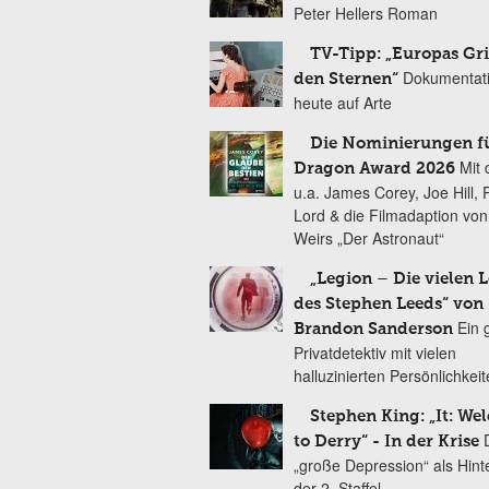
Peter Hellers Roman
TV-Tipp: „Europas Gri
Dokumentat
den Sternen“
heute auf Arte
Die Nominierungen f
Mit 
Dragon Award 2026
u.a. James Corey, Joe Hill, 
Lord & die Filmadaption vo
Weirs „Der Astronaut“
„Legion – Die vielen 
des Stephen Leeds“ von
Ein 
Brandon Sanderson
Privatdetektiv mit vielen
halluzinierten Persönlichkei
Stephen King: „It: We
to Derry“ - In der Krise
„große Depression“ als Hint
der 2. Staffel