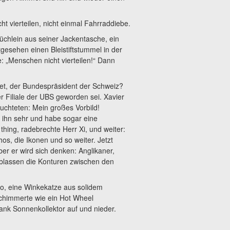
ht vierteilen, nicht einmal Fahrraddiebe.
büchlein aus seiner Jackentasche, ein
gesehen einen Bleistiftstummel in der
e: „Menschen nicht vierteilen!“ Dann
set, der Bundespräsident der Schweiz?
er Filiale der UBS geworden sei. Xavier
uchteten: Mein großes Vorbild!
 ihn sehr und habe sogar eine
hing, radebrechte Herr Xi, und weiter:
os, die Ikonen und so weiter. Jetzt
r er wird sich denken: Anglikaner,
rblassen die Konturen zwischen den
o, eine Winkekatze aus solidem
 schimmerte wie ein Hot Wheel
ank Sonnenkollektor auf und nieder.