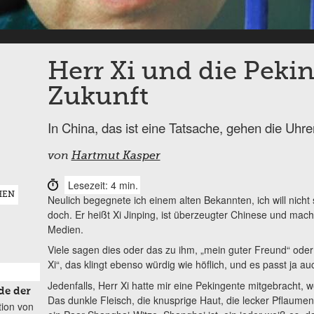
Herr Xi und die Peki
Zukunft
In China, das ist eine Tatsache, gehen die Uhr
von
Hartmut Kasper
Lesezeit: 4 min.
HEN
Neulich begegnete ich einem alten Bekannten, ich will nic
doch. Er heißt Xi Jinping, ist überzeugter Chinese und macht
Medien.
Viele sagen dies oder das zu ihm, „mein guter Freund“ oder „
Xi“, das klingt ebenso würdig wie höflich, und es passt ja au
Jedenfalls, Herr Xi hatte mir eine Pekingente mitgebracht, we
de der
Das dunkle Fleisch, die knusprige Haut, die lecker Pflaumen
tion von