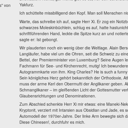
Yakfurz.
s" von
Ich schüttelte missbilligend den Kopf. Man soll Menschen nic
Warte, das schreibe ich auf, sagte Herr Xi. Er zog ein Notiz
schwarzes Moleskinbüchlein, schlug es auf, hatte hastunicht
schriftführenden Hand, leckte die Spitze kurz an und notiert
sagte er: Ist gebongt.
Wir plauderten noch ein wenig über die Weltlage. Alain Ber
Langläufer, habe viel um die Ohren, seit die Schweiz zu ein
Bettel, der Premierminister von Luxemburg? Seine Augen le
Fachmann für See- und Kirchenrecht, mutig! Ich bewundere
Autogrammkarte von ihm. King Charles? He is such a funny t
Sein königliches Herz gehört bekanntlich der Orthodoxie, Ath
muss der arme Kerl den Obermufti der Anglikaner geben. Abe
Schmanglikaner – im gleißenden Licht der Gottesmutter ve
Glaubensrichtungen und Denominationen.
Zum Abschied schenkte Herr Xi mir etwas: eine Maneki-Nek
Kryptonit, verziert mit Intarsien aus Obsidian und Jade, es
Automodell der 1970er-Jahre. Der linke Arm bewegte sich d
Diese Chinesen!, durchfuhr es mich.