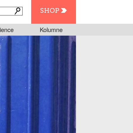
SHOP
ience
Kolumne