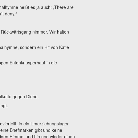
onalhymne heißt es ja auch: „There are
n´t deny.“
, Rückwärtsgang nimmer. Wir halten
nalhymne, sondern ein Hit von Katie
appen Entenknusperhaut in die
hlkette gegen Diebe.
ngt.
gevierteilt, in ein Umerziehungslager
keine Briefmarken gibt und keine
chtigen Himmel und hin und wieder einen