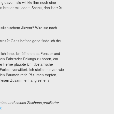
ing davon; sie winkte ihm noch eine
 breiter mit jedem Schritt, den Herr Xi
asilianischem Akzent? Wird sie nach
ares?“ Ganz befriedigend finde ich die
ich inne. Ich öffnete das Fenster und
nen Fahrräder Pekings zu hören, ein
 Ferne glaubte ich, tibetanische
en verwittert. Ich stellte mir vor, wie
den Bäumen reife Pflaumen tropfen,
ten diesen Zusammenhang sehen?
tast und seines Zeichens profilierter
r
.