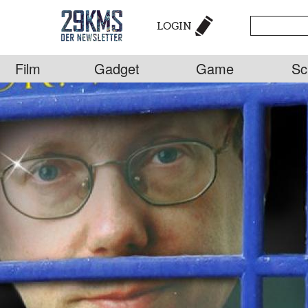
LOGIN
Film
Gadget
Game
Sc