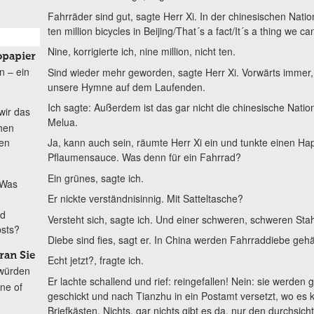
Fahrräder sind gut, sagte Herr Xi. In der chinesischen Nati
ten million bicycles in Beijing/That´s a fact/It´s a thing we ca
Nine, korrigierte ich, nine million, nicht ten.
opapier
n – ein
Sind wieder mehr geworden, sagte Herr Xi. Vorwärts immer
unsere Hymne auf dem Laufenden.
Ich sagte: Außerdem ist das gar nicht die chinesische Natio
wir das
Melua.
hen
ten
Ja, kann auch sein, räumte Herr Xi ein und tunkte einen H
Pflaumensauce. Was denn für ein Fahrrad?
Ein grünes, sagte ich.
Was
Er nickte verständnisinnig. Mit Satteltasche?
nd
Versteht sich, sagte ich. Und einer schweren, schweren Sta
bsts?
Diebe sind fies, sagt er. In China werden Fahrraddiebe gehä
ran Sie
Echt jetzt?, fragte ich.
würden
Er lachte schallend und rief: reingefallen! Nein: sie werden 
ine of
geschickt und nach Tianzhu in ein Postamt versetzt, wo es 
Briefkästen. Nichts, gar nichts gibt es da, nur den durchsi