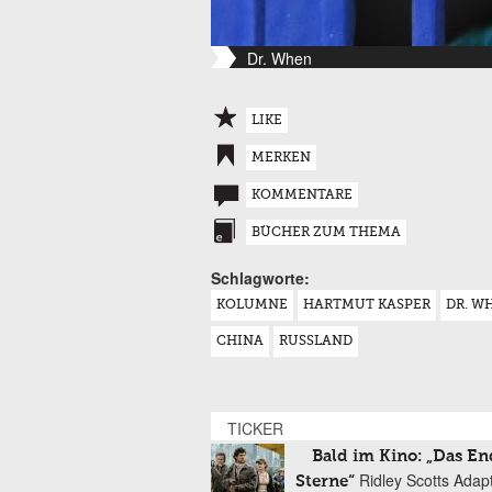
Dr. When
LIKE
MERKEN
KOMMENTARE
BÜCHER ZUM THEMA
Schlagworte:
KOLUMNE
HARTMUT KASPER
DR. W
CHINA
RUSSLAND
TICKER
Bald im Kino: „Das En
Ridley Scotts Adap
Sterne“