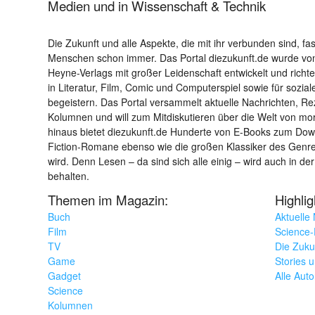
Medien und in Wissenschaft & Technik
Die Zukunft und alle Aspekte, die mit ihr verbunden sind, fa
Menschen schon immer. Das Portal diezukunft.de wurde von
Heyne-Verlags mit großer Leidenschaft entwickelt und richtet 
in Literatur, Film, Comic und Computerspiel sowie für sozia
begeistern. Das Portal versammelt aktuelle Nachrichten, R
Kolumnen und will zum Mitdiskutieren über die Welt von m
hinaus bietet diezukunft.de Hunderte von E-Books zum Down
Fiction-Romane ebenso wie die großen Klassiker des Genres 
wird. Denn Lesen – da sind sich alle einig – wird auch in der
behalten.
Themen im Magazin:
Highli
Buch
Aktuelle
Film
Science-F
TV
Die Zuku
Game
Stories 
Gadget
Alle Aut
Science
Kolumnen