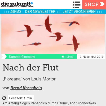
Navigation
SHOP
+++ 29KMS – DER NEWSLETTER +++ JETZT ABONNIEREN +++
Kammerflimmern
1 Likes
12. November 2019
Nach der Flut
„Floreana“ von Louis Morton
von
Bernd Kronsbein
Lesezeit: 1 min.
Am Anfang fliegen Papageien durch Bäume, aber irgendetwas