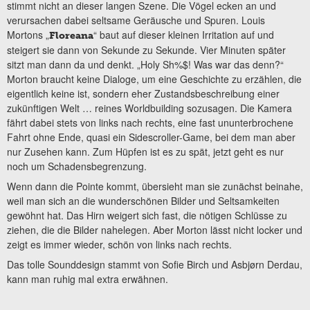
stimmt nicht an dieser langen Szene. Die Vögel ecken an und
verursachen dabei seltsame Geräusche und Spuren. Louis
Mortons „
“ baut auf dieser kleinen Irritation auf und
Floreana
steigert sie dann von Sekunde zu Sekunde. Vier Minuten später
sitzt man dann da und denkt. „Holy Sh%$! Was war das denn?“
Morton braucht keine Dialoge, um eine Geschichte zu erzählen, die
eigentlich keine ist, sondern eher Zustandsbeschreibung einer
zukünftigen Welt … reines Worldbuilding sozusagen. Die Kamera
fährt dabei stets von links nach rechts, eine fast ununterbrochene
Fahrt ohne Ende, quasi ein Sidescroller-Game, bei dem man aber
nur Zusehen kann. Zum Hüpfen ist es zu spät, jetzt geht es nur
noch um Schadensbegrenzung.
Wenn dann die Pointe kommt, übersieht man sie zunächst beinahe,
weil man sich an die wunderschönen Bilder und Seltsamkeiten
gewöhnt hat. Das Hirn weigert sich fast, die nötigen Schlüsse zu
ziehen, die die Bilder nahelegen. Aber Morton lässt nicht locker und
zeigt es immer wieder, schön von links nach rechts.
Das tolle Sounddesign stammt von Sofie Birch und Asbjørn Derdau,
kann man ruhig mal extra erwähnen.