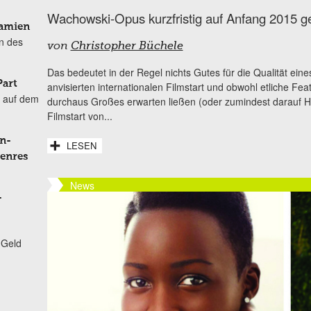
Wachowski-Opus kurzfristig auf Anfang 2015 g
Damien
n des
von
Christopher Büchele
Das bedeutet in der Regel nichts Gutes für die Qualität ei
Part
anvisierten internationalen Filmstart und obwohl etliche Featu
 auf dem
durchaus Großes erwarten ließen (oder zumindest darauf H
Filmstart von...
n-
LESEN
Genres
News
-
 Geld