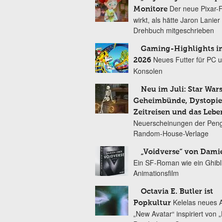
Der neue Pixar-
Monitore
wirkt, als hätte Jaron Lanie
Drehbuch mitgeschrieben
Gaming-Highlights im
Neues Futter für PC 
2026
Konsolen
Neu im Juli: Star Wars
Geheimbünde, Dystopien
Zeitreisen und das Lebe
Neuerscheinungen der Peng
Random-House-Verlage
„Voidverse“ von Dami
Ein SF-Roman wie ein Ghibl
Animationsfilm
Octavia E. Butler ist
Kelelas neues 
Popkultur
„New Avatar“ inspiriert von 