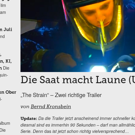
Film
r am
 Juli
und
,
, KI,
Die
n
uin-
Die Saat macht Laune (
en Ober
„The Strain“ – Zwei richtige Trailer
i-
von
Bernd Kronsbein
Da die Trailer jetzt anscheinend immer schnelle
Update:
Album
diesmal sind es immerhin 90 Sekunden – darf man allmählich
„Die
Serie. Denn
das
ist jetzt schon richtig vielversprechend…