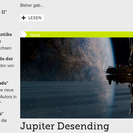
Bisher gab...
 II“
LESEN
News
antike
e
achsen
de der
tion von
ade“
ne neue
Autors in
“
e“
 die
Jupiter Desending