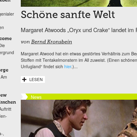
Leben
Schöne sanfte Welt
genialer
ten
Margaret Atwoods „Oryx und Crake“ landet im
lcome
von
Bernd Kronsbein
Die
ergrund
Margaret Atwood hat ein etwas gestörtes Verhältnis zum Begr
Stoffen mit Tentakelmonstern im All zuweist. (Einen schöne
Unfugland“ findet sich
hier
.)...
orge
Am
LESEN
New
News
isschen
ftritt
Men-
-,