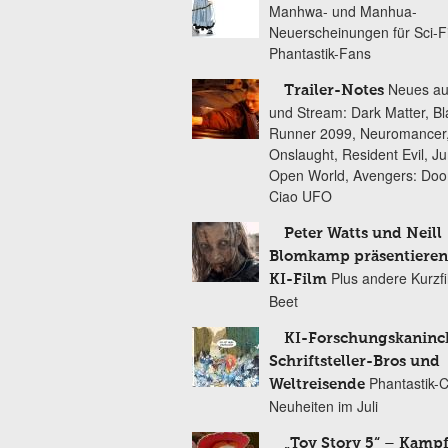
Manhwa- und Manhua-
Neuerscheinungen für Sci-F
Phantastik-Fans
Neues au
Trailer-Notes
und Stream: Dark Matter, B
Runner 2099, Neuromancer
Onslaught, Resident Evil, Ju
Open World, Avengers: Do
Ciao UFO
Peter Watts und Neill
Blomkamp präsentieren
Plus andere Kurzf
KI-Film
Beet
KI-Forschungskaninc
Schriftsteller-Bros und
Phantastik-
Weltreisende
Neuheiten im Juli
„Toy Story 5“ – Kamp