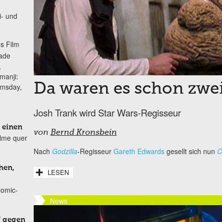
i- und
s Film
lade
,
manji:
Da waren es schon zwe
omsday,
Josh Trank wird Star Wars-Regisseur
 einen
von
Bernd Kronsbein
ilme quer
Nach
Godzilla
-Regisseur
Gareth Edwards
gesellt sich nun
C
hen,
LESEN
Comic-
News
f gegen