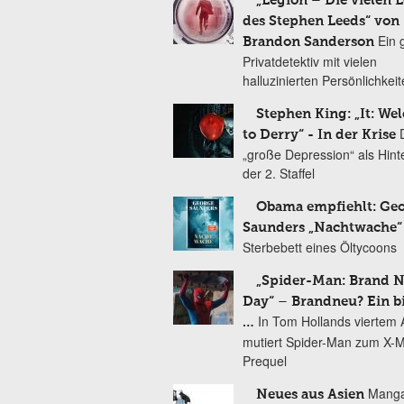
„Legion – Die vielen 
des Stephen Leeds“ von
Ein 
Brandon Sanderson
Privatdetektiv mit vielen
halluzinierten Persönlichkei
Stephen King: „It: We
to Derry“ - In der Krise
„große Depression“ als Hint
der 2. Staffel
Obama empfiehlt: Ge
Saunders „Nachtwache“
Sterbebett eines Öltycoons
„Spider-Man: Brand 
Day“ – Brandneu? Ein b
In Tom Hollands viertem Au
…
mutiert Spider-Man zum X-
Prequel
Manga
Neues aus Asien