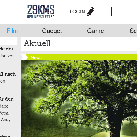
LOGIN
Film
Gadget
Game
Sc
Aktuell
de der
tion von
News
ff nach
ion
ür den
dabei
Petra
n Andy