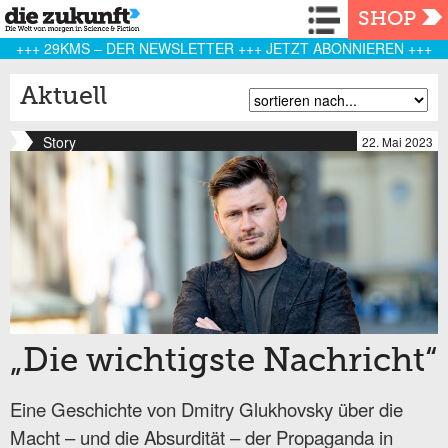
Navigation
SHOP
+++ 29KMS – DER NEWSLETTER +++ JETZT ABONNIEREN +++
Aktuell
Story
22. Mai 2023
„Die wichtigste Nachricht“
Eine Geschichte von Dmitry Glukhovsky über die
Macht – und die Absurdität – der Propaganda in