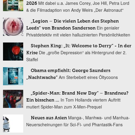
Mit dabei u.a. James Corey, Joe Hill, Petra Lord
2026
& die Filmadaption von Andy Weirs „Der Astronaut“
„Legion – Die vielen Leben des Stephen
Ein genialer
Leeds“ von Brandon Sanderson
Privatdetektiv mit vielen halluzinierten Persönlichkeiten
Stephen King: „It: Welcome to Derry“ - In der
Die „große Depression“ als Hintergrund der 2.
Krise
Staffel
Obama empfiehlt: George Saunders
Am Sterbebett eines Öltycoons
„Nachtwache“
„Spider-Man: Brand New Day“ – Brandneu?
In Tom Hollands viertem Auftritt
Ein bisschen …
mutiert Spider-Man zum X-Men-Prequel
Manga-, Manhwa- und Manhua-
Neues aus Asien
Neuerscheinungen für Sci-Fi- und Phantastik-Fans