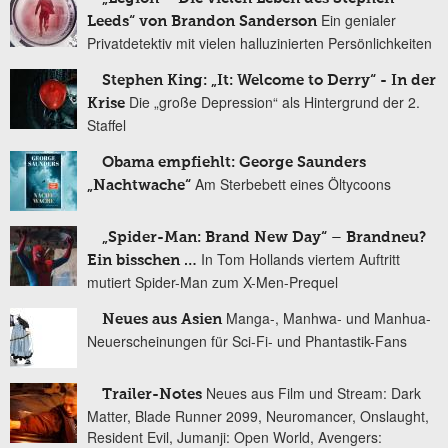
Ein genialer
Leeds“ von Brandon Sanderson
Privatdetektiv mit vielen halluzinierten Persönlichkeiten
Stephen King: „It: Welcome to Derry“ - In der
Die „große Depression“ als Hintergrund der 2.
Krise
Staffel
Obama empfiehlt: George Saunders
Am Sterbebett eines Öltycoons
„Nachtwache“
„Spider-Man: Brand New Day“ – Brandneu?
In Tom Hollands viertem Auftritt
Ein bisschen …
mutiert Spider-Man zum X-Men-Prequel
Manga-, Manhwa- und Manhua-
Neues aus Asien
Neuerscheinungen für Sci-Fi- und Phantastik-Fans
Neues aus Film und Stream: Dark
Trailer-Notes
Matter, Blade Runner 2099, Neuromancer, Onslaught,
Resident Evil, Jumanji: Open World, Avengers: