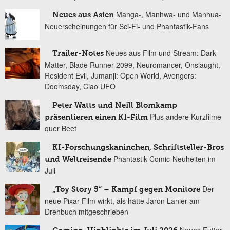
Manga-, Manhwa- und Manhua-
Neues aus Asien
Neuerscheinungen für Sci-Fi- und Phantastik-Fans
Neues aus Film und Stream: Dark
Trailer-Notes
Matter, Blade Runner 2099, Neuromancer, Onslaught,
Resident Evil, Jumanji: Open World, Avengers:
Doomsday, Ciao UFO
Peter Watts und Neill Blomkamp
Plus andere Kurzfilme
präsentieren einen KI-Film
quer Beet
KI-Forschungskaninchen, Schriftsteller-Bros
Phantastik-Comic-Neuheiten im
und Weltreisende
Juli
Der
„Toy Story 5“ – Kampf gegen Monitore
neue Pixar-Film wirkt, als hätte Jaron Lanier am
Drehbuch mitgeschrieben
Neues Futter