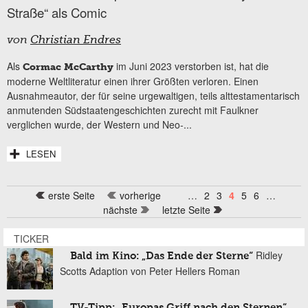
Straße“ als Comic
von
Christian Endres
Als
im Juni 2023 verstorben ist, hat die
Cormac McCarthy
moderne Weltliteratur einen ihrer Größten verloren. Einen
Ausnahmeautor, der für seine urgewaltigen, teils alttestamentarisch
anmutenden Südstaatengeschichten zurecht mit Faulkner
verglichen wurde, der Western und Neo-...
LESEN
erste Seite
vorherige
…
2
3
4
5
6
…
Seiten
nächste
letzte Seite
TICKER
Ridley
Bald im Kino: „Das Ende der Sterne“
Scotts Adaption von Peter Hellers Roman
TV-Tipp: „Europas Griff nach den Sternen“