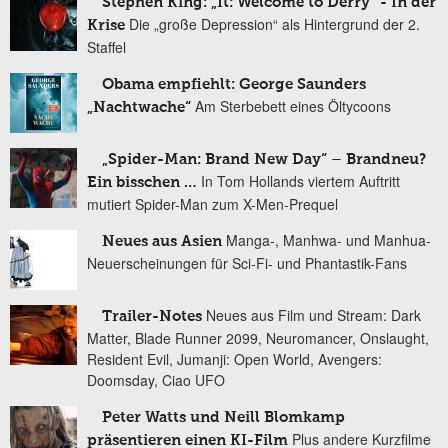
Stephen King: „It: Welcome to Derry“ - In der
Die „große Depression“ als Hintergrund der 2.
Krise
Staffel
Obama empfiehlt: George Saunders
Am Sterbebett eines Öltycoons
„Nachtwache“
„Spider-Man: Brand New Day“ – Brandneu?
In Tom Hollands viertem Auftritt
Ein bisschen …
mutiert Spider-Man zum X-Men-Prequel
Manga-, Manhwa- und Manhua-
Neues aus Asien
Neuerscheinungen für Sci-Fi- und Phantastik-Fans
Neues aus Film und Stream: Dark
Trailer-Notes
Matter, Blade Runner 2099, Neuromancer, Onslaught,
Resident Evil, Jumanji: Open World, Avengers:
Doomsday, Ciao UFO
Peter Watts und Neill Blomkamp
Plus andere Kurzfilme
präsentieren einen KI-Film