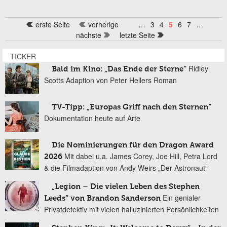
erste Seite
vorherige
…
3
4
5
6
7
…
Seiten
nächste
letzte Seite
TICKER
Ridley
Bald im Kino: „Das Ende der Sterne“
Scotts Adaption von Peter Hellers Roman
TV-Tipp: „Europas Griff nach den Sternen“
Dokumentation heute auf Arte
Die Nominierungen für den Dragon Award
Mit dabei u.a. James Corey, Joe Hill, Petra Lord
2026
& die Filmadaption von Andy Weirs „Der Astronaut“
„Legion – Die vielen Leben des Stephen
Ein genialer
Leeds“ von Brandon Sanderson
Privatdetektiv mit vielen halluzinierten Persönlichkeiten