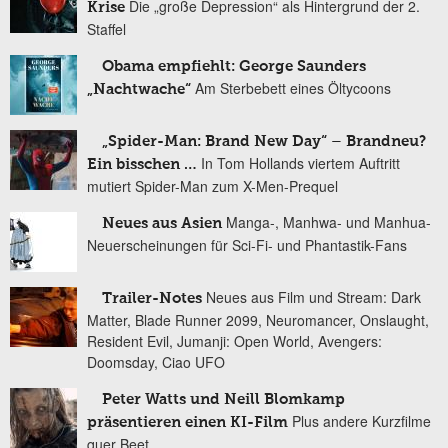
Die „große Depression“ als Hintergrund der 2.
Krise
Staffel
Obama empfiehlt: George Saunders
Am Sterbebett eines Öltycoons
„Nachtwache“
„Spider-Man: Brand New Day“ – Brandneu?
In Tom Hollands viertem Auftritt
Ein bisschen …
mutiert Spider-Man zum X-Men-Prequel
Manga-, Manhwa- und Manhua-
Neues aus Asien
Neuerscheinungen für Sci-Fi- und Phantastik-Fans
Neues aus Film und Stream: Dark
Trailer-Notes
Matter, Blade Runner 2099, Neuromancer, Onslaught,
Resident Evil, Jumanji: Open World, Avengers:
Doomsday, Ciao UFO
Peter Watts und Neill Blomkamp
Plus andere Kurzfilme
präsentieren einen KI-Film
quer Beet