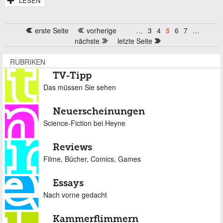
LESEN
erste Seite
vorherige
…
3
4
5
6
7
…
Seiten
nächste
letzte Seite
RUBRIKEN
TV-Tipp
Das müssen Sie sehen
Neuerscheinungen
Science-Fiction bei Heyne
Reviews
Filme, Bücher, Comics, Games
Essays
Nach vorne gedacht
Kammerflimmern