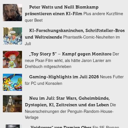
Peter Watts und Neill Blomkamp
Plus andere Kurzfilme
präsentieren einen KI-Film
quer Beet
KI-Forschungskaninchen, Schriftsteller-Bros
Phantastik-Comic-Neuheiten im
und Weltreisende
Juli
Der
„Toy Story 5“ – Kampf gegen Monitore
neue Pixar-Film wirkt, als hätte Jaron Lanier am
Drehbuch mitgeschrieben
Neues Futter
Gaming-Highlights im Juli 2026
für PC und Konsolen
Neu im Juli: Star Wars, Geheimbünde,
Die
Dystopien, KI, Zeitreisen und das Leben
Neuerscheinungen der Penguin-Random-House-
Verlage
Ein SF-Roman
„Voidverse“ von Damien Ober