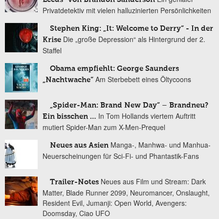
Privatdetektiv mit vielen halluzinierten Persönlichkeiten
Stephen King: „It: Welcome to Derry“ - In der
Die „große Depression“ als Hintergrund der 2.
Krise
Staffel
Obama empfiehlt: George Saunders
Am Sterbebett eines Öltycoons
„Nachtwache“
„Spider-Man: Brand New Day“ – Brandneu?
In Tom Hollands viertem Auftritt
Ein bisschen …
mutiert Spider-Man zum X-Men-Prequel
Manga-, Manhwa- und Manhua-
Neues aus Asien
Neuerscheinungen für Sci-Fi- und Phantastik-Fans
Neues aus Film und Stream: Dark
Trailer-Notes
Matter, Blade Runner 2099, Neuromancer, Onslaught,
Resident Evil, Jumanji: Open World, Avengers:
Doomsday, Ciao UFO