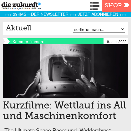
Navigation
SHOP
+++ 29KMS – DER NEWSLETTER +++ JETZT ABONNIEREN +++
Aktuell
Kammerflimmern
19. Juni 2022
Kurzfilme: Wettlauf ins All
und Maschinenkomfort
„The Ultimate Space Race“ und „Widdershins“