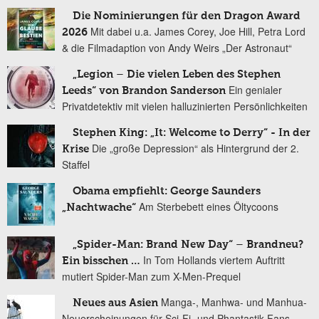
Die Nominierungen für den Dragon Award
Mit dabei u.a. James Corey, Joe Hill, Petra Lord
2026
& die Filmadaption von Andy Weirs „Der Astronaut“
„Legion – Die vielen Leben des Stephen
Ein genialer
Leeds“ von Brandon Sanderson
Privatdetektiv mit vielen halluzinierten Persönlichkeiten
Stephen King: „It: Welcome to Derry“ - In der
Die „große Depression“ als Hintergrund der 2.
Krise
Staffel
Obama empfiehlt: George Saunders
Am Sterbebett eines Öltycoons
„Nachtwache“
„Spider-Man: Brand New Day“ – Brandneu?
In Tom Hollands viertem Auftritt
Ein bisschen …
mutiert Spider-Man zum X-Men-Prequel
Manga-, Manhwa- und Manhua-
Neues aus Asien
Neuerscheinungen für Sci-Fi- und Phantastik-Fans