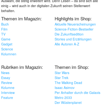
Auswahl, die stetig erweitert wird. Denn Lesen – da sind sich alle
einig – wird auch in der digitalen Zukunft seinen Stellenwert
behalten.
Themen im Magazin:
Highlights im Shop:
Buch
Aktuelle Neuerscheinungen
Film
Science-Fiction-Bestseller
TV
Die Zukunftsedition
Game
Stories und Erzählungen
Gadget
Alle Autoren A-Z
Science
Kolumnen
Rubriken im Magazin:
Themen im Shop:
News
Star Wars
Essay
Star Trek
Review
The Walking Dead
Kolumne
Isaac Asimov
Interview
Per Anhalter durch die Galaxis
Feature
Metro 2033
Der Wüstenplanet