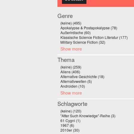
Genre
(keine) (495)
Apply (keine) filter
Apokalypse & Postapokalypse (78)
Apply Apo
Außerirdische (60)
Apply Außerirdische filter
Klassische Science Fiction Literatur (177)
Appl
Military Science Fiction (32)
Apply Military Scie
Show more
Thema
(keine) (259)
Apply (keine) filter
Aliens (406)
Apply Aliens filter
Alternative Geschichte (18)
Apply Alternative G
Alternativwelten (5)
Apply Alternativwelten filt
Androiden (10)
Apply Androiden filter
Show more
Schlagworte
(keine) (120)
Apply (keine) filter
"After Such Knowledge"-Reihe (3)
Apply "Afte
61 Cygni (1)
Apply 61 Cygni filter
1967 (6)
Apply 1967 filter
2010er (30)
Apply 2010er filter