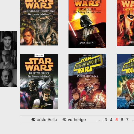
ernsehserie filter
filter
erste Seite
vorherige
…
3
4
5
6
7