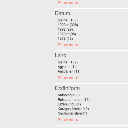
Show more
Datum
(keine) (166)
Apply (keine) filter
1990er (328)
Apply 1990er filter
1992 (29)
Apply 1992 filter
1970er (96)
Apply 1970er filter
1979 (13)
Apply 1979 filter
Show more
Land
(keine) (159)
Apply (keine) filter
Ägypten (1)
Apply Ägypten filter
Australien (11)
Apply Australien filter
Show more
Erzählform
Anthologie (8)
Apply Anthologie filter
Episodenroman (16)
Apply Episodenroman fil
Erzählung (84)
Apply Erzählung filter
Kurzgeschichte (42)
Apply Kurzgeschichte filt
Neutronenstern (1)
Apply Neutronenstern filte
Show more