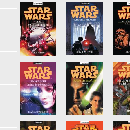
ter
er
r