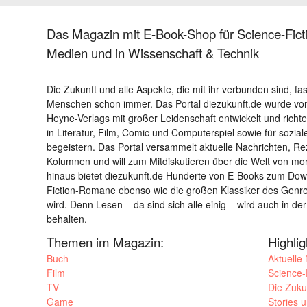
Das Magazin mit E-Book-Shop für Science-Ficti
Medien und in Wissenschaft & Technik
Die Zukunft und alle Aspekte, die mit ihr verbunden sind, fa
Menschen schon immer. Das Portal diezukunft.de wurde von
Heyne-Verlags mit großer Leidenschaft entwickelt und richtet 
in Literatur, Film, Comic und Computerspiel sowie für sozia
begeistern. Das Portal versammelt aktuelle Nachrichten, R
Kolumnen und will zum Mitdiskutieren über die Welt von m
hinaus bietet diezukunft.de Hunderte von E-Books zum Down
Fiction-Romane ebenso wie die großen Klassiker des Genres 
wird. Denn Lesen – da sind sich alle einig – wird auch in der
behalten.
Themen im Magazin:
Highli
Buch
Aktuelle
Film
Science-F
TV
Die Zuku
Game
Stories 