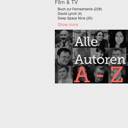
Film & TV
Buch zur Fernsehserie (228)
Apply Buch zur F
David Lynch (4)
Apply David Lynch filter
Deep Space Nine (25)
Apply Deep Space Nine 
Show more