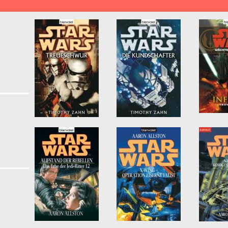
Seiten
kalypse & Postapokalypse filter
y Klassische Science Fiction Literatur filter
nce Fiction filter
eschichte filter
er
r Such Knowledge"-Reihe filter