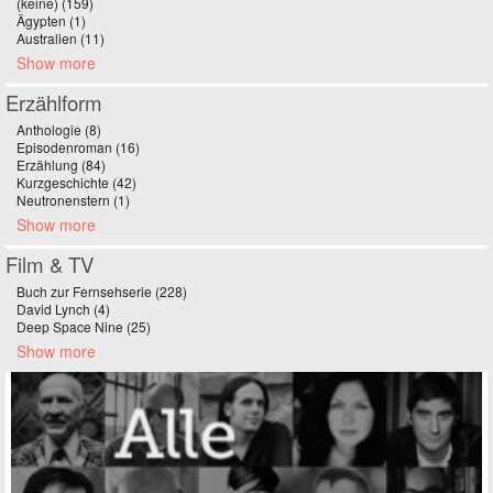
(keine) (159)
Apply (keine) filter
Ägypten (1)
Apply Ägypten filter
Australien (11)
Apply Australien filter
Show more
Erzählform
Anthologie (8)
Apply Anthologie filter
Episodenroman (16)
Apply Episodenroman filter
Erzählung (84)
Apply Erzählung filter
Kurzgeschichte (42)
Apply Kurzgeschichte filter
Neutronenstern (1)
Apply Neutronenstern filter
Show more
Film & TV
Buch zur Fernsehserie (228)
Apply Buch zur Fernsehserie filter
David Lynch (4)
Apply David Lynch filter
Deep Space Nine (25)
Apply Deep Space Nine filter
Show more