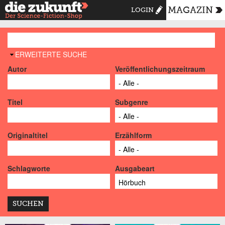
MAGAZIN
LOGIN
AUSBLENDEN
ERWEITERTE SUCHE
Autor
Veröffentlichungszeitraum
Titel
Subgenre
Originaltitel
Erzählform
Schlagworte
Ausgabeart