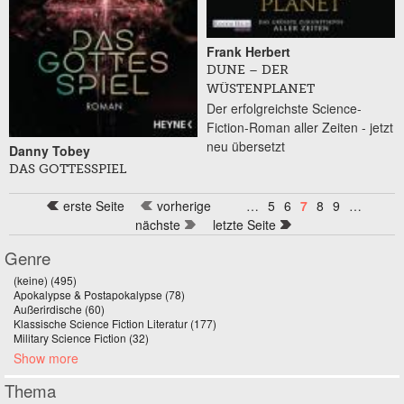
Frank Herbert
DUNE – DER
WÜSTENPLANET
Der erfolgreichste Science-
Fiction-Roman aller Zeiten - jetzt
neu übersetzt
Danny Tobey
DAS GOTTESSPIEL
erste Seite
vorherige
…
5
6
7
8
9
…
nächste
letzte Seite
Genre
(keine) (495)
Apply (keine) filter
Apokalypse & Postapokalypse (78)
Apply Apokalypse & Postapokalypse filter
Außerirdische (60)
Apply Außerirdische filter
Klassische Science Fiction Literatur (177)
Apply Klassische Science Fiction
Military Science Fiction (32)
Apply Military Science Fiction filter
Literatur filter
Show more
Thema