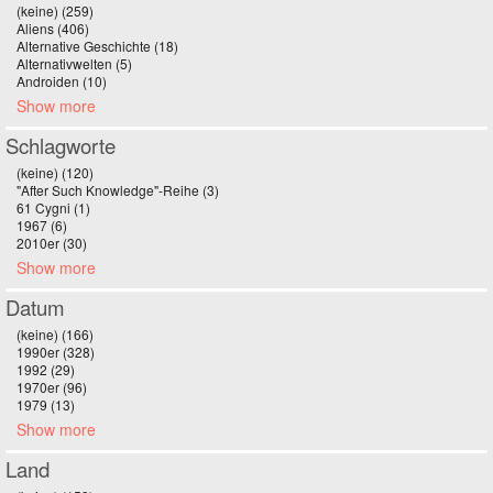
(keine) (259)
Apply (keine) filter
Aliens (406)
Apply Aliens filter
Alternative Geschichte (18)
Apply Alternative Geschichte filter
Alternativwelten (5)
Apply Alternativwelten filter
Androiden (10)
Apply Androiden filter
Show more
Schlagworte
(keine) (120)
Apply (keine) filter
"After Such Knowledge"-Reihe (3)
Apply "After Such Knowledge"-Reihe filter
61 Cygni (1)
Apply 61 Cygni filter
1967 (6)
Apply 1967 filter
2010er (30)
Apply 2010er filter
Show more
Datum
(keine) (166)
Apply (keine) filter
1990er (328)
Apply 1990er filter
1992 (29)
Apply 1992 filter
1970er (96)
Apply 1970er filter
1979 (13)
Apply 1979 filter
Show more
Land