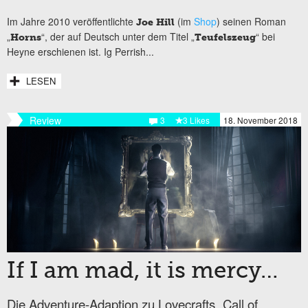
Im Jahre 2010 veröffentlichte
(im
Shop
) seinen Roman
Joe Hill
„
“, der auf Deutsch unter dem Titel „
“ bei
Horns
Teufelszeug
Heyne erschienen ist. Ig Perrish...
LESEN
Review
3
3 Likes
18. November 2018
If I am mad, it is mercy…
Die Adventure-Adaption zu Lovecrafts „Call of