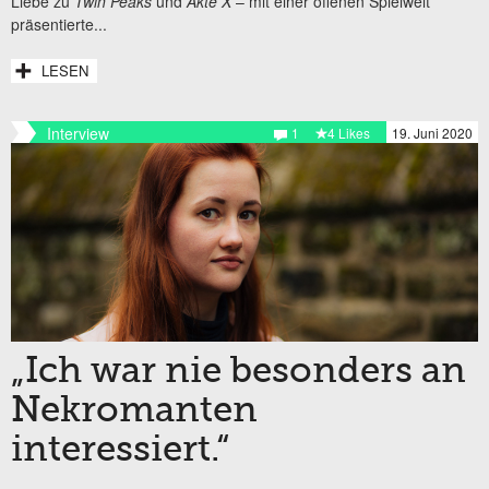
Liebe zu
Twin Peaks
und
Akte X
– mit einer offenen Spielwelt
präsentierte...
LESEN
Interview
1
4 Likes
19. Juni 2020
„Ich war nie besonders an
Nekromanten
interessiert.“