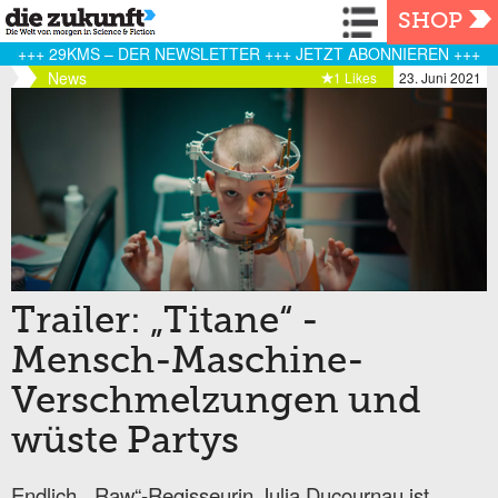
Navigation
SHOP
+++ 29KMS – DER NEWSLETTER +++ JETZT ABONNIEREN +++
News
1 Likes
23. Juni 2021
Trailer: „Titane“ -
Mensch-Maschine-
Verschmelzungen und
wüste Partys
Endlich, „Raw“-Regisseurin Julia Ducournau ist